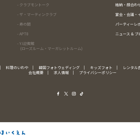
- クラブモントーク
結納・顔合わ
- ザ・マーティンクラブ
宴会・会議・
- 寿の間
パーティーレ
- APT8
ニュース & ブ
- Y.I迎賓館
(ローズルーム・マーガレットルーム)
料理のいわや
韓国フォトウェディング
キッズフォト
レンタル
会社概要
求人情報
プライバシーポリシー