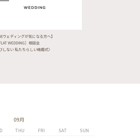
制ウェディングが気になる方へ】
【フォトウェディングをし
FLAT WEDDING］相談会
フォト婚・前撮り相談会
びしない 私たちらしい結婚式〉
〈ロケフォト/韓国フォト/
09月
D
THU
FRI
SAT
SUN
MON