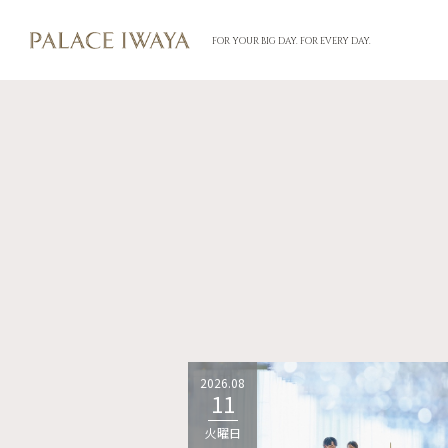
FOR YOUR BIG DAY. FOR EVERY DAY.
2026.08
11
火曜日