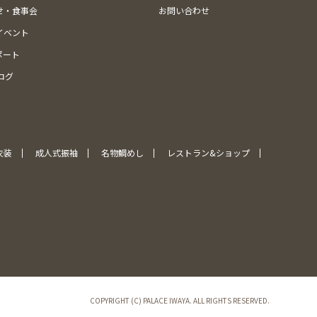
せ・食事会
お問い合わせ
イベント
ポート
ログ
衣装
成人式振袖
名物鯛めし
レストラン&ショップ
COPYRIGHT (C) PALACE IWAYA. ALL RIGHTS RESERVED.