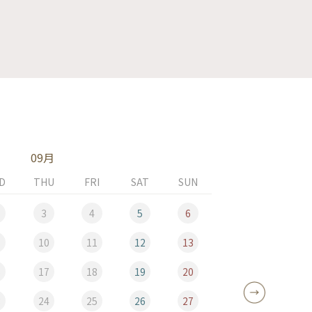
09月
D
THU
FRI
SAT
SUN
MON
3
4
5
6
10
11
12
13
5
6
17
18
19
20
12
3
24
25
26
27
19