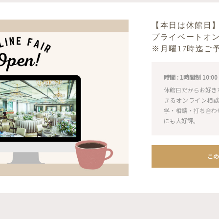
【本日は休館日
プライベートオ
※月曜17時迄ご
時間 : 1時間制 10:00 / 1
休館日だからお好き
きるオンライン相談
学・相談・打ち合わ
にも大好評。
この