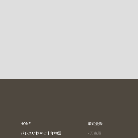
HOME
挙式会場
パレスいわや七十年物語
- 万寿殿