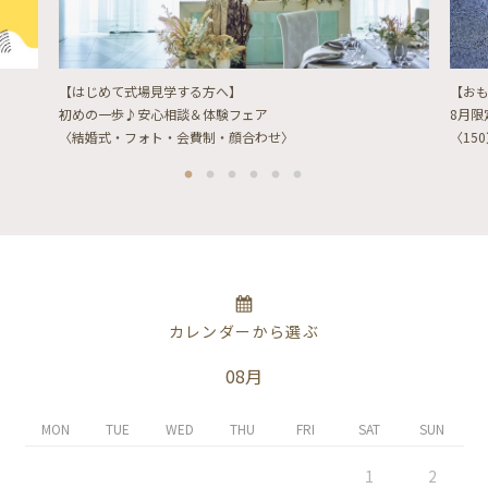
【はじめて式場見学する方へ】
【お
初めの一歩♪安心相談＆体験フェア
8月
〈結婚式・フォト・会費制・顔合わせ〉
〈15
カレンダーから選ぶ
08月
MON
TUE
WED
THU
FRI
SAT
SUN
1
2