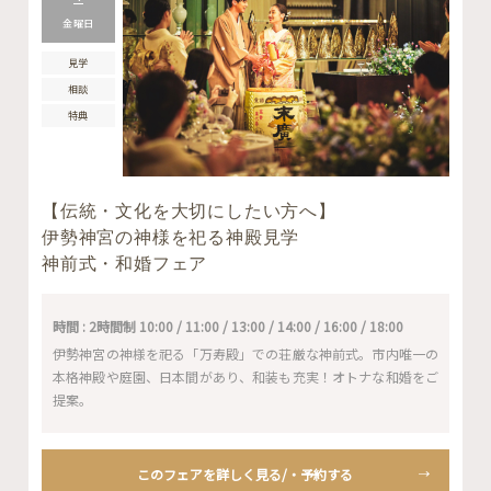
金曜日
見学
相談
特典
【伝統・文化を大切にしたい方へ】
伊勢神宮の神様を祀る神殿見学
神前式・和婚フェア
時間 : 2時間制 10:00 / 11:00 / 13:00 / 14:00 / 16:00 / 18:00
伊勢神宮の神様を祀る「万寿殿」での荘厳な神前式。市内唯一の
本格神殿や庭園、日本間があり、和装も充実！オトナな和婚をご
提案。
このフェアを詳しく見る/・予約する