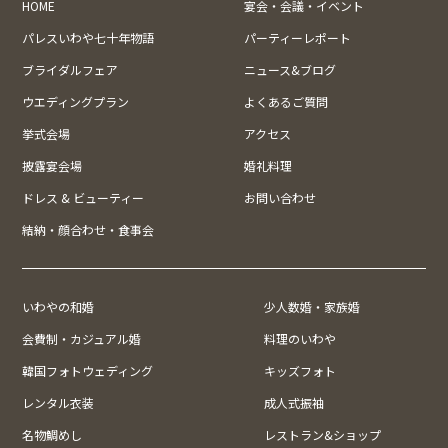
HOME
宴会・会議・イベント
パレスいわや七十年物語
パーティーレポート
ブライダルフェア
ニュース&ブログ
ウエディングプラン
よくあるご質問
挙式会場
アクセス
披露宴会場
婚礼料理
ドレス & ビューティー
お問い合わせ
結納・顔合わせ・食事会
いわやの和婚
少人数婚・家族婚
会費制・カジュアル婚
料理のいわや
韓国フォトウェディング
キッズフォト
レンタル衣装
成人式振袖
名物鯛めし
レストラン&ショップ