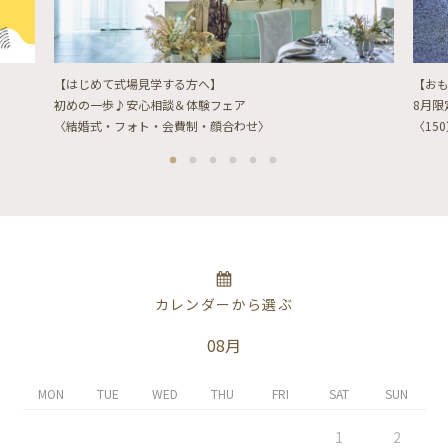
【はじめて式場見学する方へ】
【お
初めの一歩♪安心相談＆体験フェア
8月
〈結婚式・フォト・会費制・顔合わせ〉
〈15
カレンダーから選ぶ
08月
MON
TUE
WED
THU
FRI
SAT
SUN
1
2