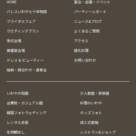
HOME
宴会・会議・イベント
パレスいわや七十年物語
パーティーレポート
ブライダルフェア
ニュース&ブログ
ウエディングプラン
よくあるご質問
挙式会場
アクセス
披露宴会場
婚礼料理
ドレス & ビューティー
お問い合わせ
結納・顔合わせ・食事会
いわやの和婚
少人数婚・家族婚
会費制・カジュアル婚
料理のいわや
韓国フォトウェディング
キッズフォト
レンタル衣装
成人式振袖
名物鯛めし
レストラン&ショップ