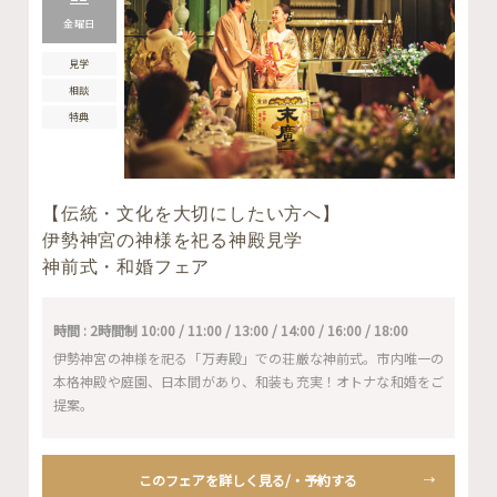
金曜日
見学
相談
特典
【伝統・文化を大切にしたい方へ】
伊勢神宮の神様を祀る神殿見学
神前式・和婚フェア
時間 : 2時間制 10:00 / 11:00 / 13:00 / 14:00 / 16:00 / 18:00
伊勢神宮の神様を祀る「万寿殿」での荘厳な神前式。市内唯一の
本格神殿や庭園、日本間があり、和装も充実！オトナな和婚をご
提案。
このフェアを詳しく見る/・予約する