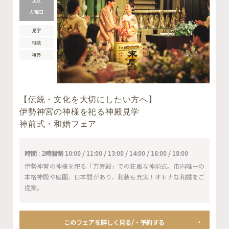
火曜日
見学
相談
特典
【伝統・文化を大切にしたい方へ】
伊勢神宮の神様を祀る神殿見学
神前式・和婚フェア
時間 : 2時間制 10:00 / 11:00 / 13:00 / 14:00 / 16:00 / 18:00
伊勢神宮の神様を祀る「万寿殿」での荘厳な神前式。市内唯一の
本格神殿や庭園、日本間があり、和装も充実！オトナな和婚をご
提案。
このフェアを詳しく見る/・予約する