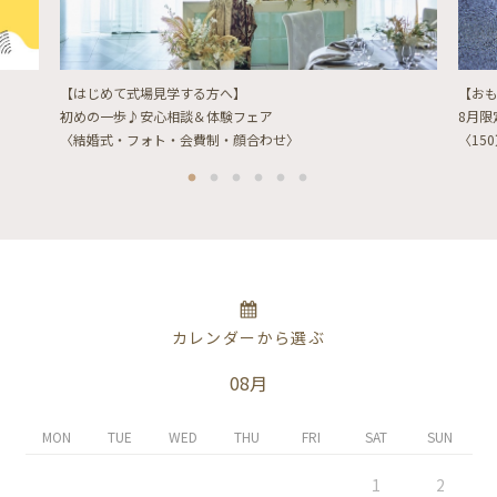
【はじめて式場見学する方へ】
【お
初めの一歩♪安心相談＆体験フェア
8月
〈結婚式・フォト・会費制・顔合わせ〉
〈15
カレンダーから選ぶ
08月
MON
TUE
WED
THU
FRI
SAT
SUN
1
2