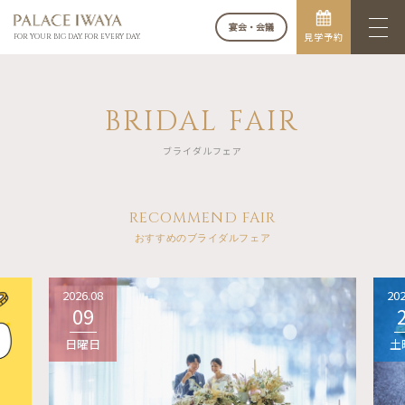
宴会・会議
見学予約
FOR YOUR BIG DAY. FOR EVERY DAY.
BRIDAL FAIR
ブライダルフェア
RECOMMEND FAIR
おすすめのブライダルフェア
2026.08
202
09
日曜日
土