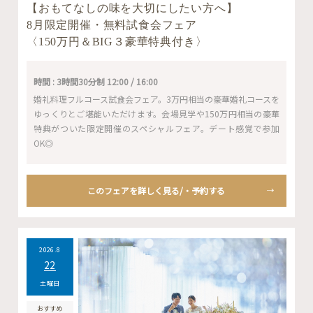
【おもてなしの味を大切にしたい方へ】
8月限定開催・無料試食会フェア
〈150万円＆BIG３豪華特典付き〉
時間 : 3時間30分制 12:00 / 16:00
婚礼料理フルコース試食会フェア。3万円相当の豪華婚礼コースを
ゆっくりとご堪能いただけます。会場見学や150万円相当の豪華
特典がついた限定開催のスペシャルフェア。デート感覚で参加
OK◎
このフェアを詳しく見る/・予約する
2026.8
22
土曜日
おすすめ