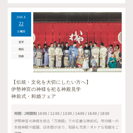
2026.8
22
土曜日
見学
相談
特典
【伝統・文化を大切にしたい方へ】
伊勢神宮の神様を祀る神殿見学
神前式・和婚フェア
時間 : 2時間制 10:00 / 11:00 / 13:00 / 14:00 / 16:00 / 18:00
伊勢神宮の神様を祀る「万寿殿」での荘厳な神前式。市内唯一の
本格神殿や庭園、日本間があり、和装も充実！オトナな和婚をご