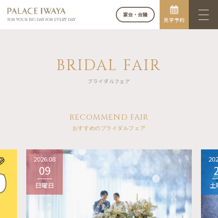
宴会・会議
見学予約
FOR YOUR BIG DAY. FOR EVERY DAY.
BRIDAL FAIR
ブライダルフェア
RECOMMEND FAIR
おすすめのブライダルフェア
2026.08
202
09
日曜日
土