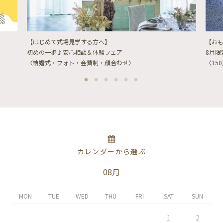
【はじめて式場見学する方へ】
【お
初めの一歩♪安心相談＆体験フェア
8月
〈結婚式・フォト・会費制・顔合わせ〉
〈15
カレンダーから選ぶ
08月
MON
TUE
WED
THU
FRI
SAT
SUN
1
2