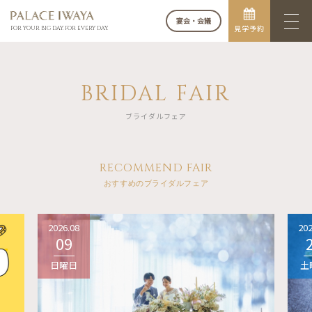
宴会・会議
見学予約
FOR YOUR BIG DAY. FOR EVERY DAY.
BRIDAL FAIR
ブライダルフェア
RECOMMEND FAIR
おすすめのブライダルフェア
2026.08
202
09
日曜日
土