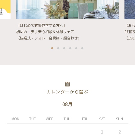
【はじめて式場見学する方へ】
【お
初めの一歩♪安心相談＆体験フェア
8月
〈結婚式・フォト・会費制・顔合わせ〉
〈15
カレンダーから選ぶ
08月
MON
TUE
WED
THU
FRI
SAT
SUN
1
2