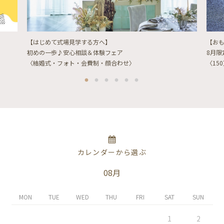
【はじめて式場見学する方へ】
【お
初めの一歩♪安心相談＆体験フェア
8月
〈結婚式・フォト・会費制・顔合わせ〉
〈15
カレンダーから選ぶ
08月
MON
TUE
WED
THU
FRI
SAT
SUN
1
2