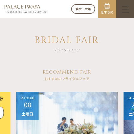
宴会・会議
見学予約
FOR YOUR BIG DAY. FOR EVERY DAY.
BRIDAL FAIR
ブライダルフェア
RECOMMEND FAIR
おすすめのブライダルフェア
2026.08
202
08
土曜日
土