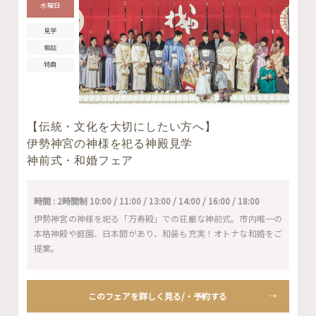
水曜日
見学
相談
特典
【伝統・文化を大切にしたい方へ】
伊勢神宮の神様を祀る神殿見学
神前式・和婚フェア
時間 : 2時間制 10:00 / 11:00 / 13:00 / 14:00 / 16:00 / 18:00
伊勢神宮の神様を祀る「万寿殿」での荘厳な神前式。市内唯一の
本格神殿や庭園、日本間があり、和装も充実！オトナな和婚をご
提案。
このフェアを詳しく見る/・予約する