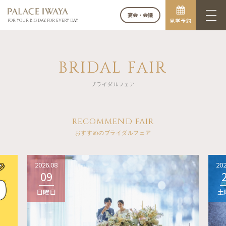
宴会・会議
見学予約
FOR YOUR BIG DAY. FOR EVERY DAY.
BRIDAL FAIR
ブライダルフェア
RECOMMEND FAIR
おすすめのブライダルフェア
2026.08
202
09
日曜日
土