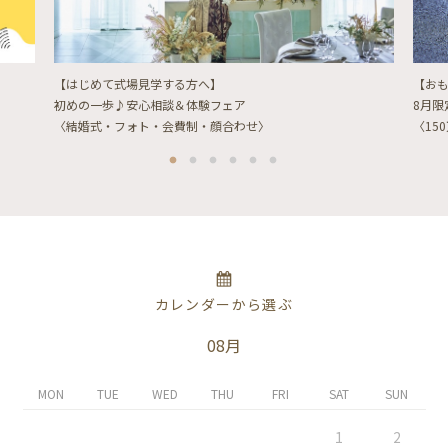
【はじめて式場見学する方へ】
【お
初めの一歩♪安心相談＆体験フェア
8月
〈結婚式・フォト・会費制・顔合わせ〉
〈15
カレンダーから選ぶ
08月
MON
TUE
WED
THU
FRI
SAT
SUN
1
2