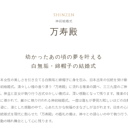
SHINZEN
神前結婚式
万寿殿
幼かったあの頃の夢を叶える
白無垢・綿帽子の結婚式
日本女性の美しさを引き立てる白無垢と綿帽子に身を包み、日本古来の伝統を受け継
神前結婚式。清々しい檜の香り漂う「万寿殿」に流れる雅楽の調べ、三三九度のご神
酒。神主と巫女が執り行う古式ゆかしい儀式は、深い感動となって残ります。雅楽の
色に導かれて、厳かに執り行われる神前結婚式。一度は誰もが夢見た眩しいほどの白
垢姿に、凛とした感動の中で、心あたたかな祝福のまなざしが注がれます。日本の心
伝統様式を現代に甦らせた「万寿殿」の婚礼の儀は、神々との語らいの中で執り行う
感動の晴れ舞台として心に残ります。