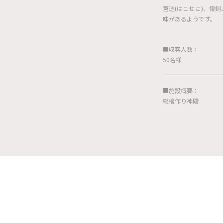
筥迫(はこせこ)、懐
味があるようです。
■収容人数：
50名様
■施設概要：
総檜作り神殿