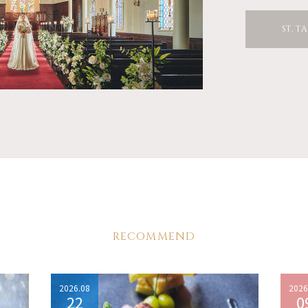
ST. T
RECOMMEND
2026.08
2026
22
0