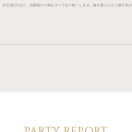
剣、末広(扇子)など、白無垢の小物もすべて白で統一します。身の清らかさと嫁ぎ先
PARTY REPORT