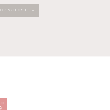
ALIESIN CHURCH
.08
2026.08
9
09