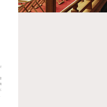
ぐ
音
無
と
、