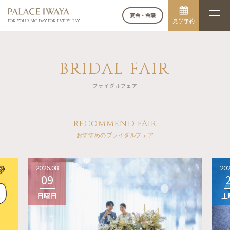
宴会・会議
見学予約
FOR YOUR BIG DAY. FOR EVERY DAY.
BRIDAL FAIR
ブライダルフェア
RECOMMEND FAIR
おすすめのブライダルフェア
2026.08
202
09
日曜日
土