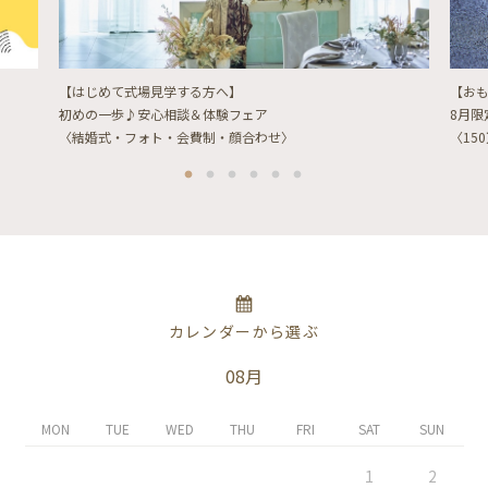
【はじめて式場見学する方へ】
【お
初めの一歩♪安心相談＆体験フェア
8月
〈結婚式・フォト・会費制・顔合わせ〉
〈15
カレンダーから選ぶ
08月
MON
TUE
WED
THU
FRI
SAT
SUN
1
2