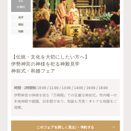
水曜日
見学
相談
特典
【伝統・文化を大切にしたい方へ】
伊勢神宮の神様を祀る神殿見学
神前式・和婚フェア
時間 : 2時間制 10:00 / 11:00 / 13:00 / 14:00 / 16:00 / 18:00
伊勢神宮の神様を祀る「万寿殿」での荘厳な神前式。市内唯一の
本格神殿や庭園、日本間があり、和装も充実！オトナな和婚をご
提案。
このフェアを詳しく見る/・予約する