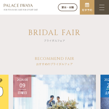
宴会・会議
見学予約
FOR YOUR BIG DAY. FOR EVERY DAY.
BRIDAL FAIR
ブライダルフェア
RECOMMEND FAIR
おすすめのブライダルフェア
2026.08
202
09
日曜日
土