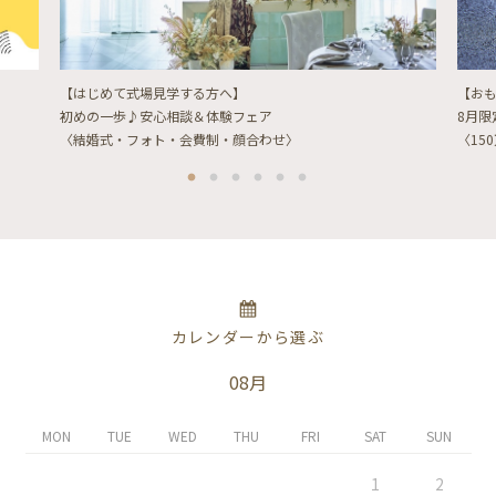
【はじめて式場見学する方へ】
【お
初めの一歩♪安心相談＆体験フェア
8月
〈結婚式・フォト・会費制・顔合わせ〉
〈15
カレンダーから選ぶ
08月
MON
TUE
WED
THU
FRI
SAT
SUN
1
2