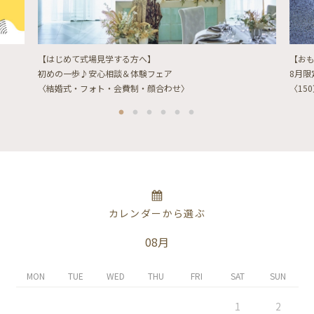
【はじめて式場見学する方へ】
【お
初めの一歩♪安心相談＆体験フェア
8月
〈結婚式・フォト・会費制・顔合わせ〉
〈15
カレンダーから選ぶ
08月
MON
TUE
WED
THU
FRI
SAT
SUN
1
2