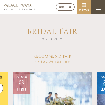
宴会・会議
見学予約
FOR YOUR BIG DAY. FOR EVERY DAY.
BRIDAL FAIR
ブライダルフェア
RECOMMEND FAIR
おすすめのブライダルフェア
2026.08
202
09
日曜日
土