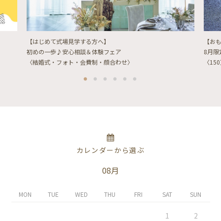
【はじめて式場見学する方へ】
【お
初めの一歩♪安心相談＆体験フェア
8月
〈結婚式・フォト・会費制・顔合わせ〉
〈15
カレンダーから選ぶ
08月
MON
TUE
WED
THU
FRI
SAT
SUN
1
2