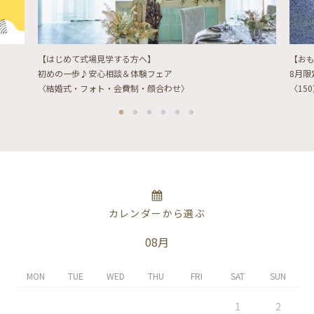
【はじめて式場見学する方へ】
【お
初めの一歩♪安心相談＆体験フェア
8月
〈結婚式・フォト・会費制・顔合わせ〉
〈15
カレンダーから選ぶ
08月
MON
TUE
WED
THU
FRI
SAT
SUN
1
2