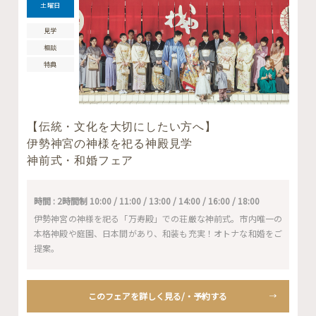
土曜日
見学
相談
特典
【伝統・文化を大切にしたい方へ】
伊勢神宮の神様を祀る神殿見学
神前式・和婚フェア
時間 : 2時間制 10:00 / 11:00 / 13:00 / 14:00 / 16:00 / 18:00
伊勢神宮の神様を祀る「万寿殿」での荘厳な神前式。市内唯一の
本格神殿や庭園、日本間があり、和装も充実！オトナな和婚をご
提案。
このフェアを詳しく見る/・予約する