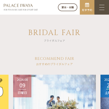
宴会・会議
見学予約
FOR YOUR BIG DAY. FOR EVERY DAY.
BRIDAL FAIR
ブライダルフェア
RECOMMEND FAIR
おすすめのブライダルフェア
2026.08
202
09
日曜日
土