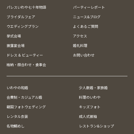
パレスいわや七十年物語
パーティーレポート
ブライダルフェア
ニュース&ブログ
ウエディングプラン
よくあるご質問
挙式会場
アクセス
披露宴会場
婚礼料理
ドレス & ビューティー
お問い合わせ
結納・顔合わせ・食事会
いわやの和婚
少人数婚・家族婚
会費制・カジュアル婚
料理のいわや
韓国フォトウェディング
キッズフォト
レンタル衣装
成人式振袖
名物鯛めし
レストラン&ショップ