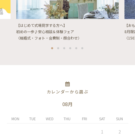
【はじめて式場見学する方へ】
【お
初めの一歩♪安心相談＆体験フェア
8月
〈結婚式・フォト・会費制・顔合わせ〉
〈15
カレンダーから選ぶ
08月
MON
TUE
WED
THU
FRI
SAT
SUN
1
2