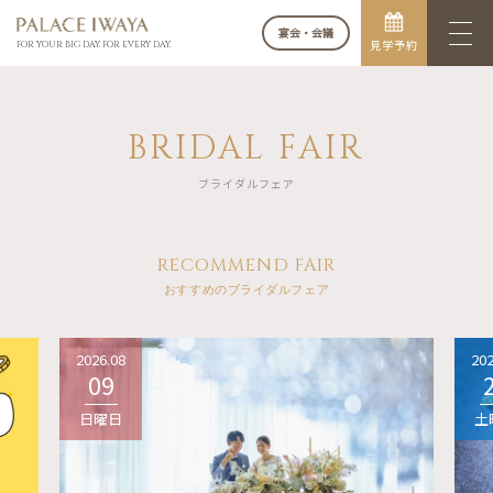
宴会・会議
見学予約
FOR YOUR BIG DAY. FOR EVERY DAY.
BRIDAL FAIR
ブライダルフェア
RECOMMEND FAIR
おすすめのブライダルフェア
2026.08
202
09
日曜日
土