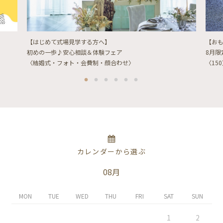
【はじめて式場見学する方へ】
【お
初めの一歩♪安心相談＆体験フェア
8月
〈結婚式・フォト・会費制・顔合わせ〉
〈15
カレンダーから選ぶ
08月
MON
TUE
WED
THU
FRI
SAT
SUN
1
2