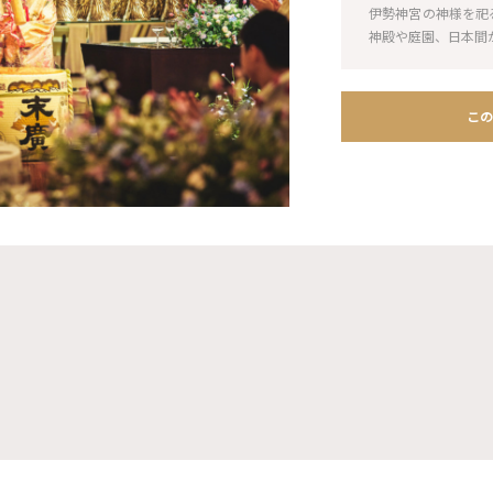
伊勢神宮の神様を祀
神殿や庭園、日本間
この