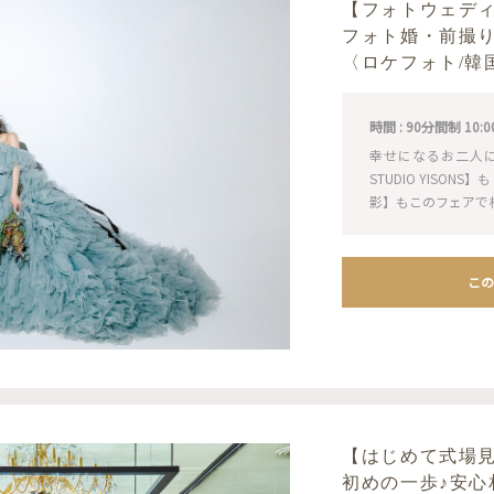
【フォトウェデ
フォト婚・前撮
〈ロケフォト/韓
時間 : 90分間制 10:00 / 
幸せになるお二人
STUDIO YISO
影】もこのフェアで
この
【はじめて式場
初めの一歩♪安心