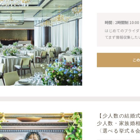
時間 : 2時間制 10:00 / 1
はじめてのブライダ
てまず情報収集した
この
【少人数の結婚
少人数・家族婚
〈選べる挙式＆