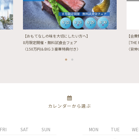
【おもてなしの味を大切にしたい方へ】
【会費
8月限定開催・無料試食会フェア
［THE 
〈150万円＆BIG３豪華特典付き〉
〈背伸
カレンダーから選ぶ
FRI
SAT
SUN
MON
TUE
WE