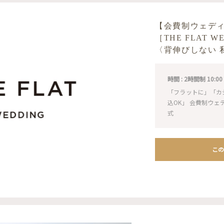
【会費制ウェデ
［THE FLAT 
〈背伸びしない 
時間 : 2時間制 10:00 / 1
「フラットに」「カ
込OK」 会費制ウ
式
この