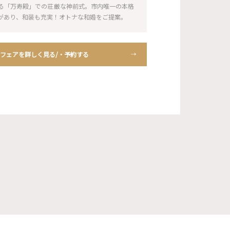
る「万寿殿」での荘厳な神前式。市内唯一の本格
があり、和装も充実！オトナな和婚をご提案。
フェアを詳しく見る/・予約する