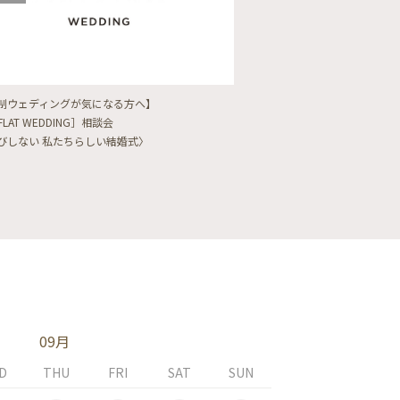
制ウェディングが気になる方へ】
【フォトウェディングをし
FLAT WEDDING］相談会
フォト婚・前撮り相談会
びしない 私たちらしい結婚式〉
〈ロケフォト/韓国フォト/
09月
D
THU
FRI
SAT
SUN
MON