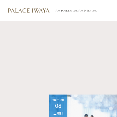
FOR YOUR BIG DAY. FOR EVERY DAY.
2026.08
08
土曜日