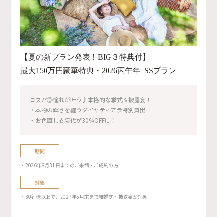
【夏の新プラン発表！BIG３特典付】
最大150万円豪華特典・2026丙午年_SSプラン
コスパ◎憧れが叶う♪本格的な挙式＆披露宴！
・本物の輝きを纏うダイヤティアラ特別貸出
・お色直し衣装代が30％OFFに！
期間
・2026年8月31日までのご来館・ご成約の方
対象
・30名様以上で、2027年5月末まで結婚式・披露宴が対象