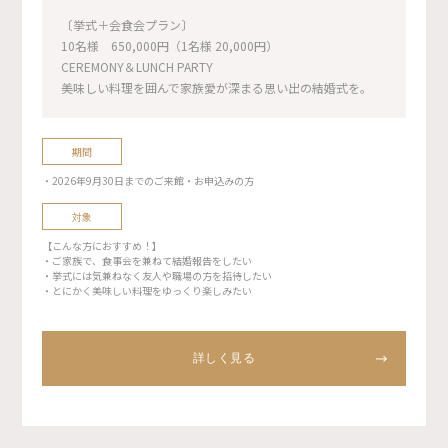
〔挙式＋会食会プラン〕
10名様 650,000円（1名様 20,000円）
CEREMONY＆LUNCH PARTY
美味しい料理を囲んで家族愛が深まる思い出の結婚式を。
期間
・2026年9月30日までのご来館・お申込みの方
対象
【こんな方におすすめ！】
・ご家族で、食事会を兼ねて結婚報告をしたい
・挙式には気兼ねなく友人や職場の方を招待したい
・とにかく美味しい料理をゆっくり楽しみたい
詳しく見る