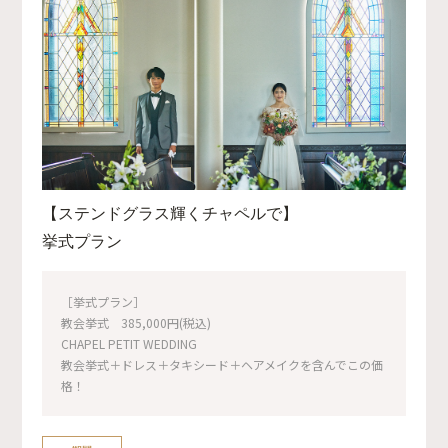
【ステンドグラス輝くチャペルで】
挙式プラン
［挙式プラン］
教会挙式 385,000円(税込)
CHAPEL PETIT WEDDING
教会挙式＋ドレス＋タキシード＋ヘアメイクを含んでこの価
格！