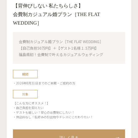
【背伸びしない 私たちらしさ】
会費制カジュアル婚プラン［THE FLAT
WEDDING］
会費制カジュアル婚プラン［THE FLAT WEDDING］
【自己負担50万円】＋【ゲスト1名様１.5万円】
福島県初！会費制で叶えるカジュアルウェディング
期間
・2026年8月31日までのご来館・ご成約の方
対象
【こんな方にオススメ！】
・自己負担を抑えたい
・ゲストも嬉しい！安心の会費制にしたい！
・持込料なし！私好みの引出物やドレスにこだわりたい！
詳しく見る