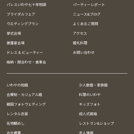
パレスいわや七十年物語
パーティーレポート
ブライダルフェア
ニュース&ブログ
ウエディングプラン
よくあるご質問
挙式会場
アクセス
披露宴会場
婚礼料理
ドレス & ビューティー
お問い合わせ
結納・顔合わせ・食事会
いわやの和婚
少人数婚・家族婚
会費制・カジュアル婚
料理のいわや
韓国フォトウェディング
キッズフォト
レンタル衣装
成人式振袖
名物鯛めし
レストラン&ショップ
会社概要
求人情報