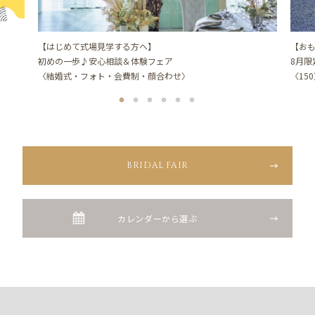
【はじめて式場見学する方へ】
【お
初めの一歩♪安心相談＆体験フェア
8月
〈結婚式・フォト・会費制・顔合わせ〉
〈15
BRIDAL FAIR
カレンダーから選ぶ