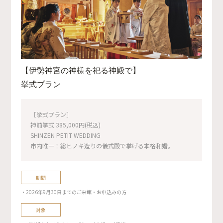
【伊勢神宮の神様を祀る神殿で】
挙式プラン
［挙式プラン］
神前挙式 385,000円(税込)
SHINZEN PETIT WEDDING
市内唯一！総ヒノキ造りの儀式殿で挙げる本格和婚。
期間
・2026年9月30日までのご来館・お申込みの方
対象