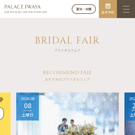
宴会・会議
見学予約
FOR YOUR BIG DAY. FOR EVERY DAY.
BRIDAL FAIR
ブライダルフェア
RECOMMEND FAIR
おすすめのブライダルフェア
2026.08
202
08
土曜日
土