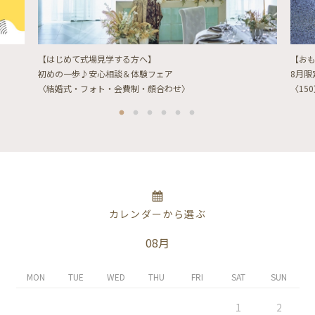
【はじめて式場見学する方へ】
【お
初めの一歩♪安心相談＆体験フェア
8月
〈結婚式・フォト・会費制・顔合わせ〉
〈15
カレンダーから選ぶ
08月
MON
TUE
WED
THU
FRI
SAT
SUN
1
2