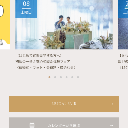
08
土曜日
土
【はじめて式場見学する方へ】
【お
初めの一歩♪安心相談＆体験フェア
8月
〈結婚式・フォト・会費制・顔合わせ〉
〈15
BRIDAL FAIR
カレンダーから選ぶ