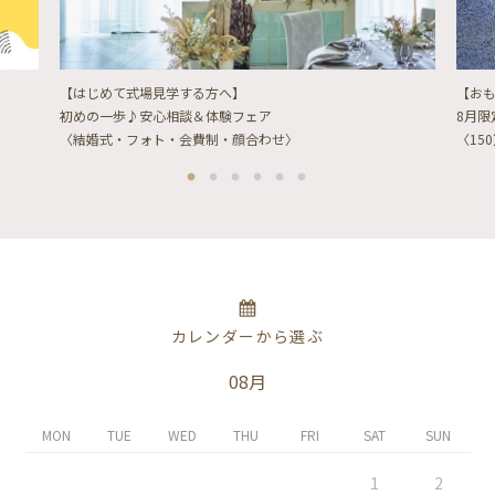
【はじめて式場見学する方へ】
【お
初めの一歩♪安心相談＆体験フェア
8月
〈結婚式・フォト・会費制・顔合わせ〉
〈15
カレンダーから選ぶ
08月
MON
TUE
WED
THU
FRI
SAT
SUN
1
2