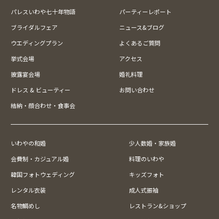
パレスいわや七十年物語
パーティーレポート
ブライダルフェア
ニュース&ブログ
ウエディングプラン
よくあるご質問
挙式会場
アクセス
披露宴会場
婚礼料理
ドレス & ビューティー
お問い合わせ
結納・顔合わせ・食事会
いわやの和婚
少人数婚・家族婚
会費制・カジュアル婚
料理のいわや
韓国フォトウェディング
キッズフォト
レンタル衣装
成人式振袖
名物鯛めし
レストラン&ショップ