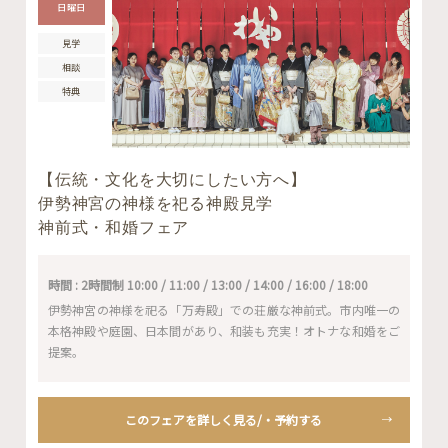
日曜日
見学
相談
特典
【伝統・文化を大切にしたい方へ】
伊勢神宮の神様を祀る神殿見学
神前式・和婚フェア
時間 : 2時間制 10:00 / 11:00 / 13:00 / 14:00 / 16:00 / 18:00
伊勢神宮の神様を祀る「万寿殿」での荘厳な神前式。市内唯一の
本格神殿や庭園、日本間があり、和装も充実！オトナな和婚をご
提案。
このフェアを詳しく見る/・予約する