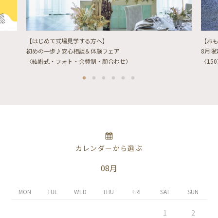
【はじめて式場見学する方へ】
【お
初めの一歩♪安心相談＆体験フェア
8月
〈結婚式・フォト・会費制・顔合わせ〉
〈15
カレンダーから選ぶ
08月
MON
TUE
WED
THU
FRI
SAT
SUN
1
2