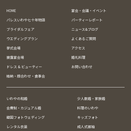
HOME
宴会・会議・イベント
パレスいわや七十年物語
パーティーレポート
ブライダルフェア
ニュース&ブログ
ウエディングプラン
よくあるご質問
挙式会場
アクセス
披露宴会場
婚礼料理
ドレス & ビューティー
お問い合わせ
結納・顔合わせ・食事会
いわやの和婚
少人数婚・家族婚
会費制・カジュアル婚
料理のいわや
韓国フォトウェディング
キッズフォト
レンタル衣装
成人式振袖