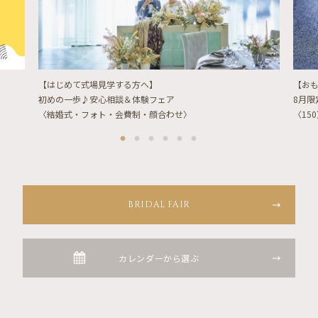
【はじめて式場見学する方へ】
【お
初めの一歩♪安心相談＆体験フェア
8月
〈結婚式・フォト・会費制・顔合わせ〉
〈15
BRIDAL FAIR
カレンダーから選ぶ