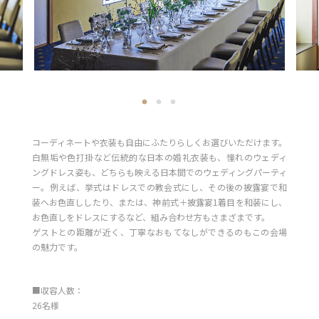
コーディネートや衣装も自由にふたりらしくお選びいただけます。
白無垢や色打掛など伝統的な日本の婚礼衣装も、憧れのウェディ
ングドレス姿も、どちらも映える日本間でのウェディングパーティ
ー。例えば、挙式はドレスでの教会式にし、その後の披露宴で和
装へお色直ししたり、または、神前式＋披露宴1着目を和装にし、
お色直しをドレスにするなど、組み合わせ方もさまざまです。
ゲストとの距離が近く、丁寧なおもてなしができるのもこの会場
の魅力です。
■収容人数：
26名様