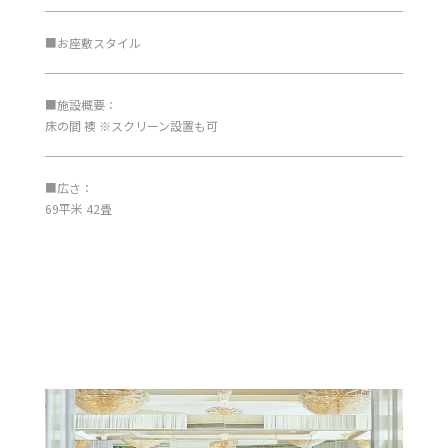
■お座敷スタイル
■施設概要：
床の間 襖 ※スクリーン設置も可
■広さ：
69平米 42畳