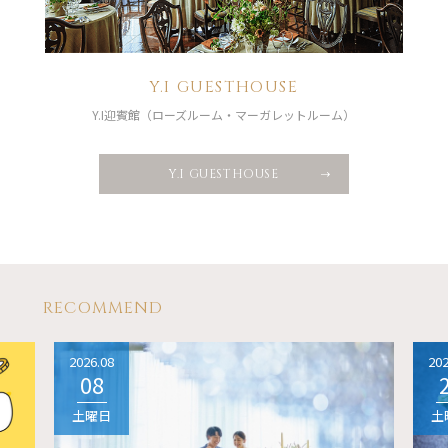
Y.I GUESTHOUSE
Y.I迎賓館（ローズルーム・マーガレットルーム）
Y.I GUESTHOUSE
RECOMMEND
2026.08
202
08
土曜日
土