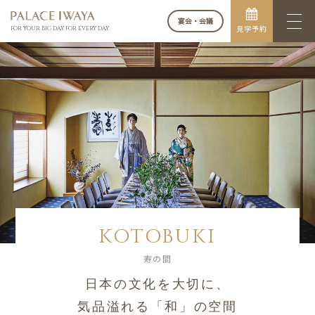
宴会・会議
見学予約
FOR YOUR BIG DAY. FOR EVERY DAY.
KOTOBUKI
寿の間
日本の文化を大切に、
気品溢れる「和」の空間