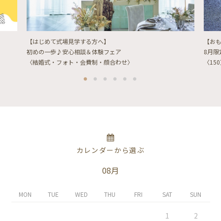
【はじめて式場見学する方へ】
【お
初めの一歩♪安心相談＆体験フェア
8月
〈結婚式・フォト・会費制・顔合わせ〉
〈15
カレンダーから選ぶ
08月
MON
TUE
WED
THU
FRI
SAT
SUN
1
2