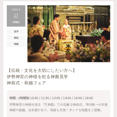
2026.8
17
月曜日
見学
相談
特典
【伝統・文化を大切にしたい方へ】
伊勢神宮の神様を祀る神殿見学
神前式・和婚フェア
時間 : 2時間制 10:00 / 11:00 / 13:00 / 14:00 / 16:00 / 18:00
伊勢神宮の神様を祀る「万寿殿」での荘厳な神前式。市内唯一の本格
神殿や庭園、日本間があり、和装も充実！オトナな和婚をご提案。