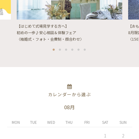
【はじめて式場見学する方へ】
【お
初めの一歩♪安心相談＆体験フェア
8月
〈結婚式・フォト・会費制・顔合わせ〉
〈15
カレンダーから選ぶ
08月
MON
TUE
WED
THU
FRI
SAT
SUN
1
2