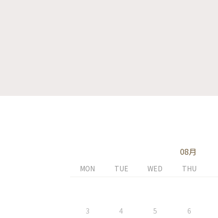
08月
MON
TUE
WED
THU
3
4
5
6