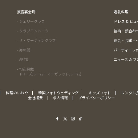
披露宴会場
婚礼料理
- シェリークラブ
ドレス & ビ
- クラブモントーク
結納・顔合わ
- ザ・マーティンクラブ
宴会・会議・
- 寿の間
パーティーレ
- APT8
ニュース & ブ
- Y.I迎賓館
(ローズルーム・マーガレットルーム)
料理のいわや
韓国フォトウェディング
キッズフォト
レンタル
会社概要
求人情報
プライバシーポリシー