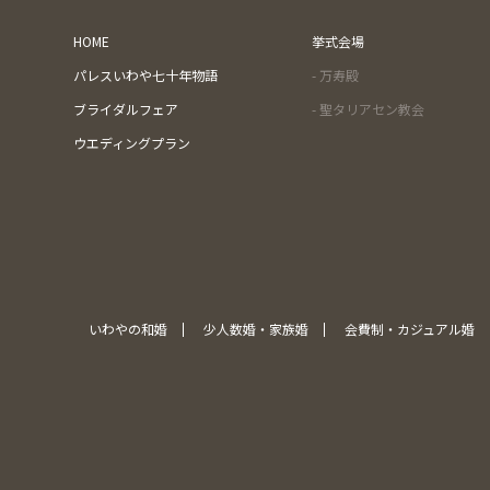
HOME
挙式会場
パレスいわや七十年物語
- 万寿殿
ブライダルフェア
- 聖タリアセン教会
ウエディングプラン
いわやの和婚
少人数婚・家族婚
会費制・カジュアル婚