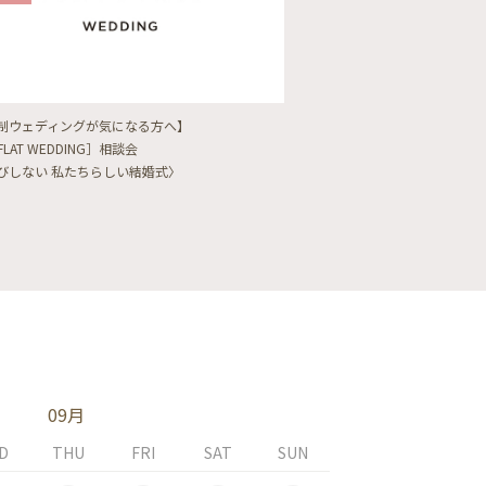
制ウェディングが気になる方へ】
【フォトウェディングをし
FLAT WEDDING］相談会
フォト婚・前撮り相談会
びしない 私たちらしい結婚式〉
〈ロケフォト/韓国フォト/
09月
D
THU
FRI
SAT
SUN
MON