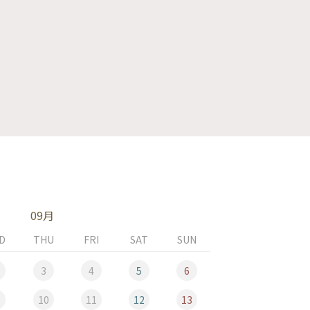
09月
D
THU
FRI
SAT
SUN
MON
3
4
5
6
10
11
12
13
5