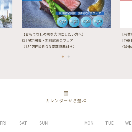
【おもてなしの味を大切にしたい方へ】
【会費
8月限定開催・無料試食会フェア
［THE 
〈150万円＆BIG３豪華特典付き〉
〈背伸
カレンダーから選ぶ
FRI
SAT
SUN
MON
TUE
WE