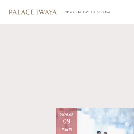
FOR YOUR BIG DAY. FOR EVERY DAY.
2026.08
09
日曜日