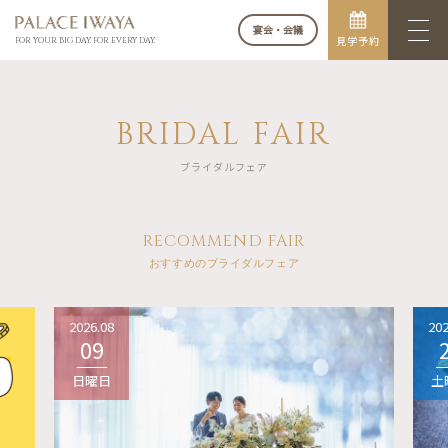
宴会・会議
見学予約
FOR YOUR BIG DAY. FOR EVERY DAY.
BRIDAL FAIR
ブライダルフェア
RECOMMEND FAIR
おすすめのブライダルフェア
2026.08
202
09
日曜日
土