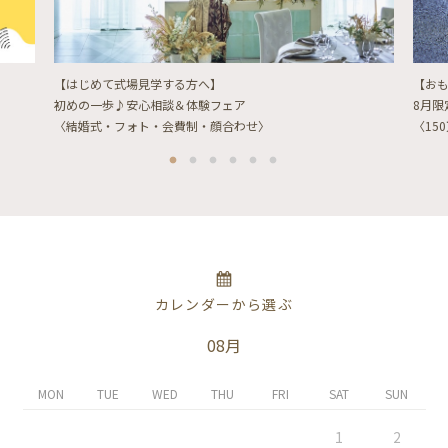
【はじめて式場見学する方へ】
【お
初めの一歩♪安心相談＆体験フェア
8月
〈結婚式・フォト・会費制・顔合わせ〉
〈15
カレンダーから選ぶ
08月
MON
TUE
WED
THU
FRI
SAT
SUN
1
2