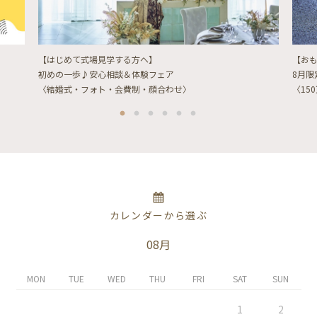
【はじめて式場見学する方へ】
【お
初めの一歩♪安心相談＆体験フェア
8月
〈結婚式・フォト・会費制・顔合わせ〉
〈15
カレンダーから選ぶ
08月
MON
TUE
WED
THU
FRI
SAT
SUN
1
2