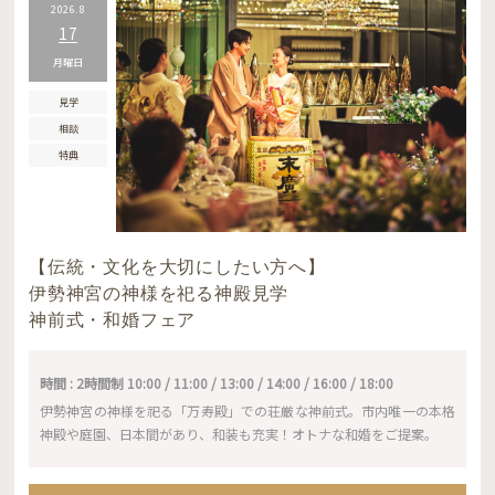
2026.8
17
月曜日
見学
相談
特典
【伝統・文化を大切にしたい方へ】
伊勢神宮の神様を祀る神殿見学
神前式・和婚フェア
時間 : 2時間制 10:00 / 11:00 / 13:00 / 14:00 / 16:00 / 18:00
伊勢神宮の神様を祀る「万寿殿」での荘厳な神前式。市内唯一の本格
神殿や庭園、日本間があり、和装も充実！オトナな和婚をご提案。