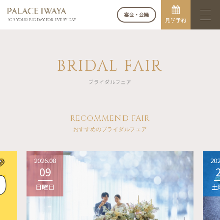
宴会・会議
見学予約
FOR YOUR BIG DAY. FOR EVERY DAY.
BRIDAL FAIR
ブライダルフェア
RECOMMEND FAIR
おすすめのブライダルフェア
2026.08
202
09
日曜日
土