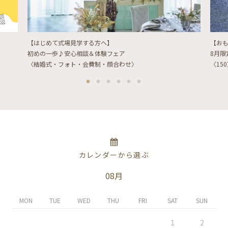
【はじめて式場見学する方へ】
【お
初めの一歩♪安心相談＆体験フェア
8月
〈結婚式・フォト・会費制・顔合わせ〉
〈15
カレンダーから選ぶ
08月
MON
TUE
WED
THU
FRI
SAT
SUN
1
2