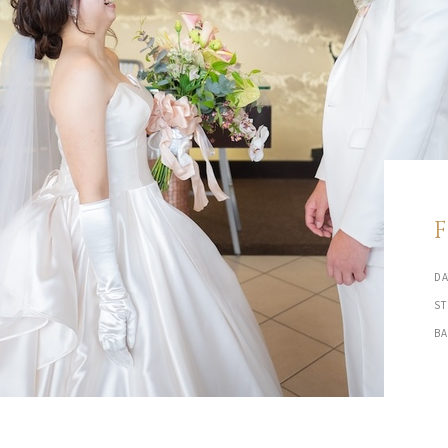
DA
S
B