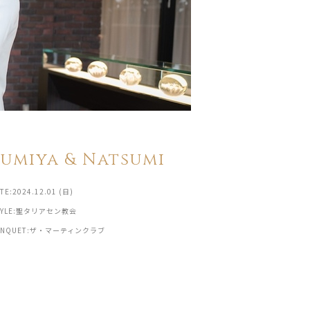
Fumiya & Natsumi
TE:2024.12.01 (日)
TYLE:聖タリアセン教会
ANQUET:ザ・マーティンクラブ