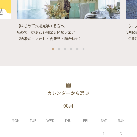
【はじめて式場見学する方へ】
【お
初めの一歩♪安心相談＆体験フェア
8月
〈結婚式・フォト・会費制・顔合わせ〉
〈15
カレンダーから選ぶ
08月
MON
TUE
WED
THU
FRI
SAT
SUN
1
2