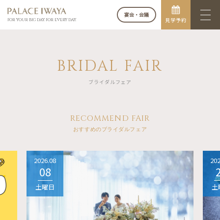
宴会・会議
見学予約
FOR YOUR BIG DAY. FOR EVERY DAY.
BRIDAL FAIR
ブライダルフェア
RECOMMEND FAIR
おすすめのブライダルフェア
2026.08
202
08
土曜日
土