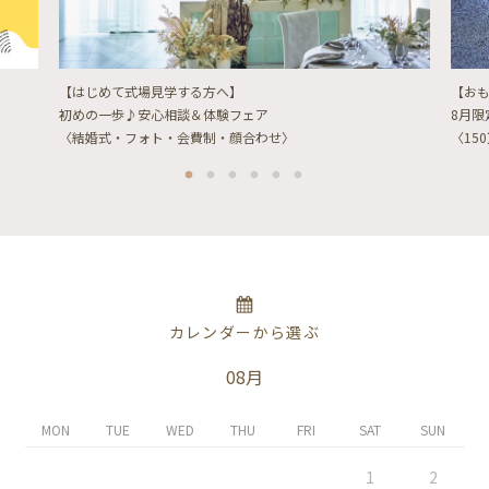
【はじめて式場見学する方へ】
【お
初めの一歩♪安心相談＆体験フェア
8月
〈結婚式・フォト・会費制・顔合わせ〉
〈15
カレンダーから選ぶ
08月
MON
TUE
WED
THU
FRI
SAT
SUN
1
2