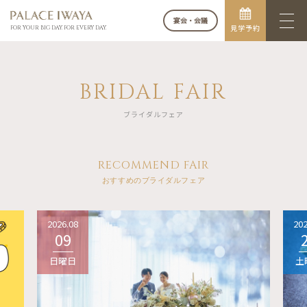
宴会・会議
見学予約
FOR YOUR BIG DAY. FOR EVERY DAY.
BRIDAL FAIR
ブライダルフェア
RECOMMEND FAIR
おすすめのブライダルフェア
2026.08
202
09
日曜日
土