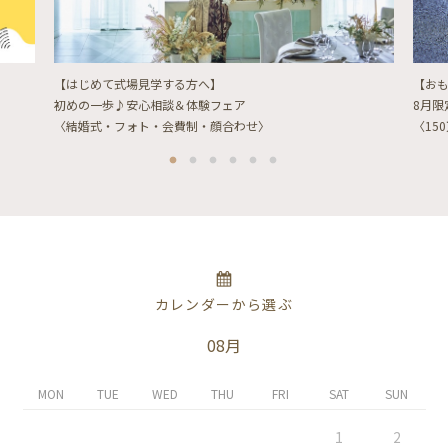
【はじめて式場見学する方へ】
【お
初めの一歩♪安心相談＆体験フェア
8月
〈結婚式・フォト・会費制・顔合わせ〉
〈15
カレンダーから選ぶ
08月
MON
TUE
WED
THU
FRI
SAT
SUN
1
2