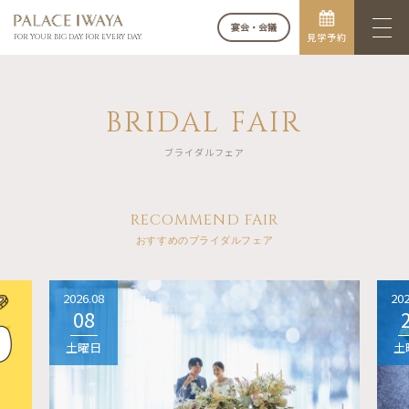
宴会・会議
見学予約
FOR YOUR BIG DAY. FOR EVERY DAY.
BRIDAL FAIR
ブライダルフェア
RECOMMEND FAIR
おすすめのブライダルフェア
2026.08
202
08
土曜日
土