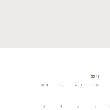
08月
MON
TUE
WED
THU
3
4
5
6