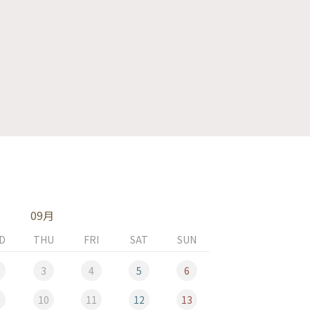
09月
D
THU
FRI
SAT
SUN
MON
3
4
5
6
10
11
12
13
5