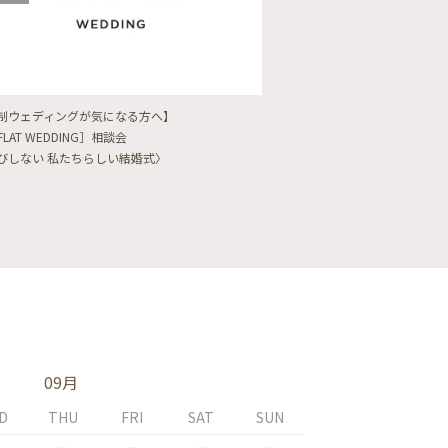
制ウェディングが気になる方へ】
【フォトウェディングをし
FLAT WEDDING］相談会
フォト婚・前撮り相談会
びしない 私たちらしい結婚式〉
〈ロケフォト/韓国フォト/
09月
D
THU
FRI
SAT
SUN
MON