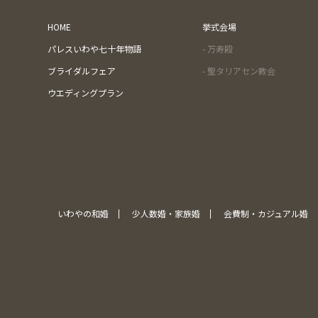
HOME
挙式会場
パレスいわや七十年物語
- 万寿殿
ブライダルフェア
- 聖タリアセン教会
ウエディングプラン
いわやの和婚
少人数婚・家族婚
会費制・カジュアル婚