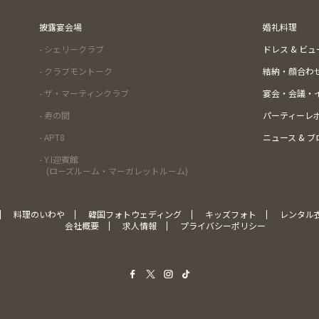
披露宴会場
婚礼料理
- シェリークラブ
ドレス & ビ
- クラブモントーク
結納・顔合わ
- ザ・マーティンクラブ
宴会・会議・
- 寿の間
パーティーレ
- APT8
ニュース & ブ
- Y.I迎賓館
(ローズルーム・マーガレットルーム)
料理のいわや
韓国フォトウェディング
キッズフォト
レンタル
会社概要
求人情報
プライバシーポリシー