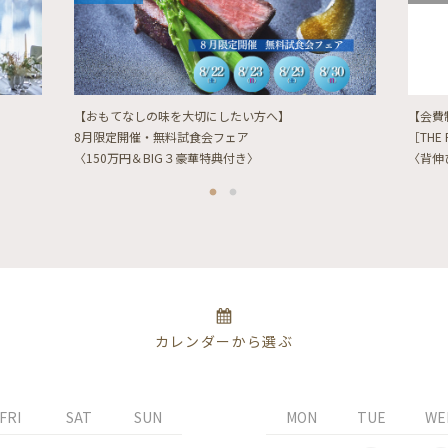
【おもてなしの味を大切にしたい方へ】
【会費
8月限定開催・無料試食会フェア
［THE 
〈150万円＆BIG３豪華特典付き〉
〈背伸
カレンダーから選ぶ
FRI
SAT
SUN
MON
TUE
WE