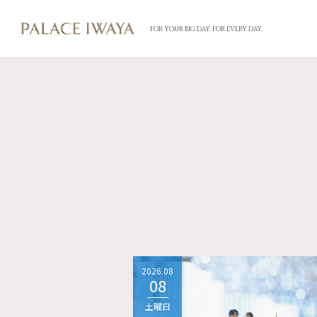
FOR YOUR BIG DAY. FOR EVERY DAY.
2026.08
08
土曜日