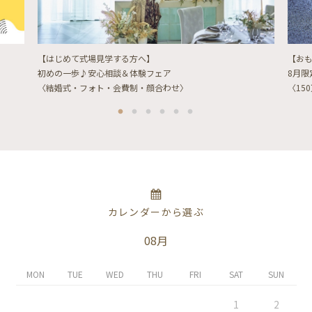
【はじめて式場見学する方へ】
【お
初めの一歩♪安心相談＆体験フェア
8月
〈結婚式・フォト・会費制・顔合わせ〉
〈15
カレンダーから選ぶ
08月
MON
TUE
WED
THU
FRI
SAT
SUN
1
2