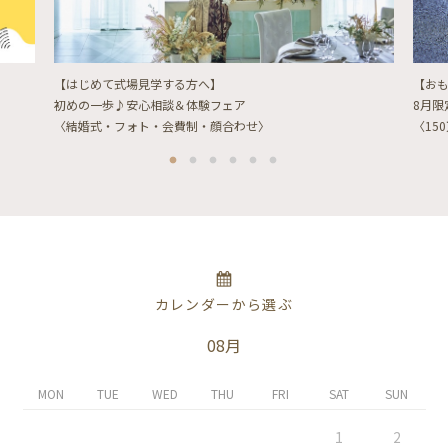
【はじめて式場見学する方へ】
【お
初めの一歩♪安心相談＆体験フェア
8月
〈結婚式・フォト・会費制・顔合わせ〉
〈15
カレンダーから選ぶ
08月
MON
TUE
WED
THU
FRI
SAT
SUN
1
2