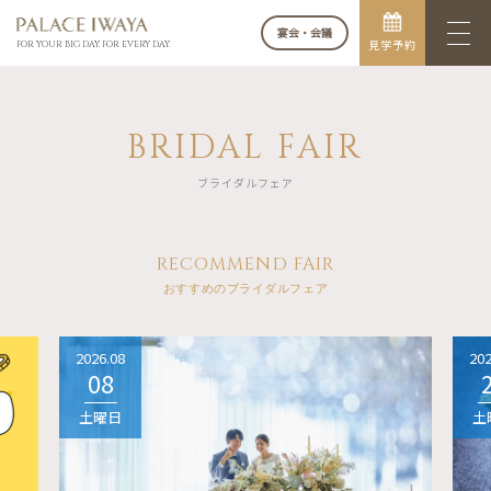
宴会・会議
見学予約
FOR YOUR BIG DAY. FOR EVERY DAY.
BRIDAL FAIR
ブライダルフェア
RECOMMEND FAIR
おすすめのブライダルフェア
2026.08
202
08
土曜日
土