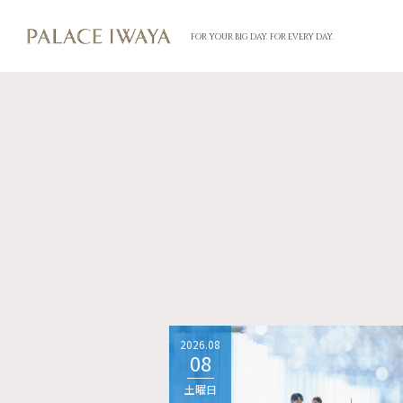
FOR YOUR BIG DAY. FOR EVERY DAY.
2026.08
08
土曜日