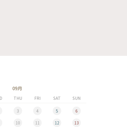
09月
D
THU
FRI
SAT
SUN
MON
3
4
5
6
10
11
12
13
5