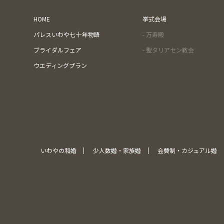
HOME
挙式会場
パレスいわや七十年物語
- 万寿殿
ブライダルフェア
- 聖タリアセン教会
ウエディングプラン
いわやの和婚
少人数婚・家族婚
会費制・カジュアル婚