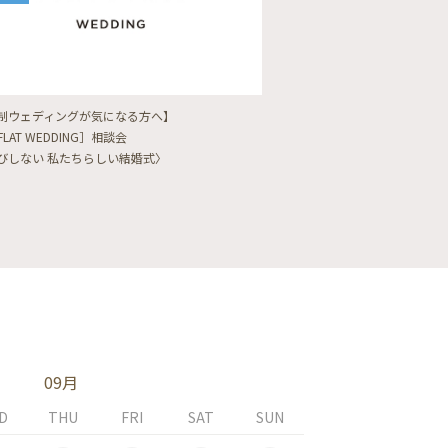
制ウェディングが気になる方へ】
【フォトウェディングをし
FLAT WEDDING］相談会
フォト婚・前撮り相談会
びしない 私たちらしい結婚式〉
〈ロケフォト/韓国フォト/
09月
D
THU
FRI
SAT
SUN
MON