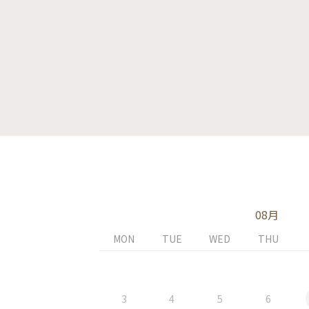
08月
MON
TUE
WED
THU
3
4
5
6