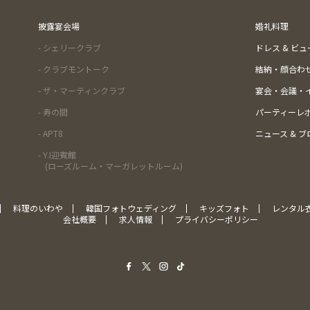
披露宴会場
婚礼料理
- シェリークラブ
ドレス & ビ
- クラブモントーク
結納・顔合わ
- ザ・マーティンクラブ
宴会・会議・
- 寿の間
パーティーレ
- APT8
ニュース & ブ
- Y.I迎賓館
(ローズルーム・マーガレットルーム)
料理のいわや
韓国フォトウェディング
キッズフォト
レンタル
会社概要
求人情報
プライバシーポリシー