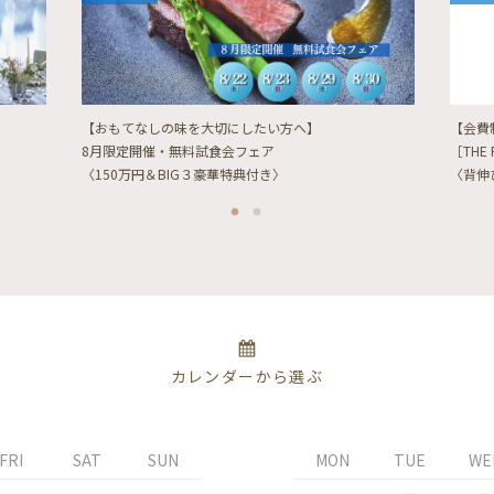
【おもてなしの味を大切にしたい方へ】
【会費
8月限定開催・無料試食会フェア
［THE 
〈150万円＆BIG３豪華特典付き〉
〈背伸
カレンダーから選ぶ
FRI
SAT
SUN
MON
TUE
WE