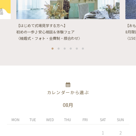
【はじめて式場見学する方へ】
【お
初めの一歩♪安心相談＆体験フェア
8月
〈結婚式・フォト・会費制・顔合わせ〉
〈15
カレンダーから選ぶ
08月
MON
TUE
WED
THU
FRI
SAT
SUN
1
2