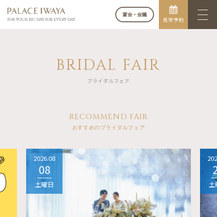
宴会・会議
見学予約
FOR YOUR BIG DAY. FOR EVERY DAY.
BRIDAL FAIR
ブライダルフェア
RECOMMEND FAIR
おすすめのブライダルフェア
2026.08
202
08
土曜日
土