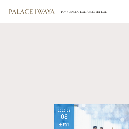
FOR YOUR BIG DAY. FOR EVERY DAY.
2026.08
08
土曜日