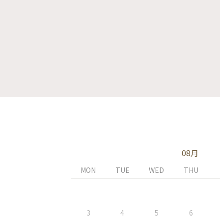
08月
MON
TUE
WED
THU
3
4
5
6