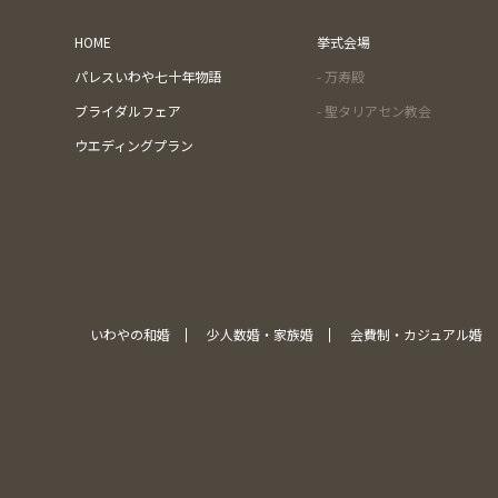
HOME
挙式会場
パレスいわや七十年物語
- 万寿殿
ブライダルフェア
- 聖タリアセン教会
ウエディングプラン
いわやの和婚
少人数婚・家族婚
会費制・カジュアル婚