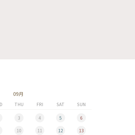
09月
D
THU
FRI
SAT
SUN
MON
3
4
5
6
10
11
12
13
5