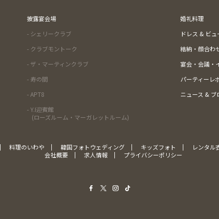
披露宴会場
婚礼料理
- シェリークラブ
ドレス & ビ
- クラブモントーク
結納・顔合わ
- ザ・マーティンクラブ
宴会・会議・
- 寿の間
パーティーレ
- APT8
ニュース & ブ
- Y.I迎賓館
(ローズルーム・マーガレットルーム)
料理のいわや
韓国フォトウェディング
キッズフォト
レンタル
会社概要
求人情報
プライバシーポリシー