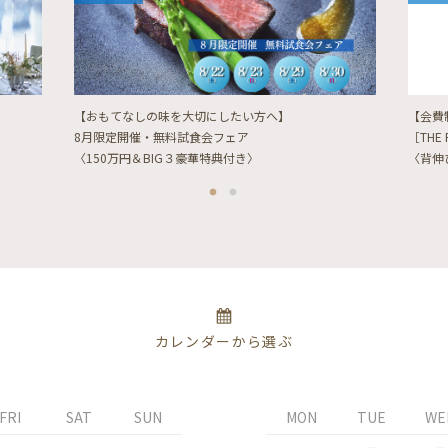
【おもてなしの味を大切にしたい方へ】
【会費
8月限定開催・無料試食会フェア
［THE 
〈150万円＆BIG３豪華特典付き〉
〈背伸
カレンダーから選ぶ
FRI
SAT
SUN
MON
TUE
WE