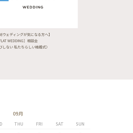
制ウェディングが気になる方へ】
【フォトウェディングをし
FLAT WEDDING］相談会
フォト婚・前撮り相談会
びしない 私たちらしい結婚式〉
〈ロケフォト/韓国フォト/
09月
D
THU
FRI
SAT
SUN
MON