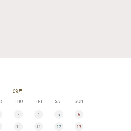
09月
D
THU
FRI
SAT
SUN
MON
3
4
5
6
10
11
12
13
5