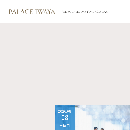
FOR YOUR BIG DAY. FOR EVERY DAY.
2026.08
08
土曜日