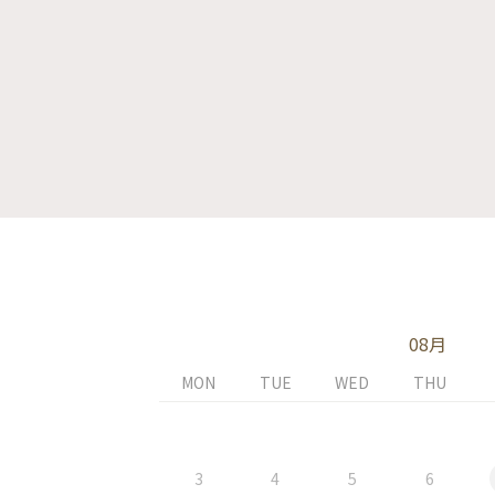
08月
MON
TUE
WED
THU
3
4
5
6