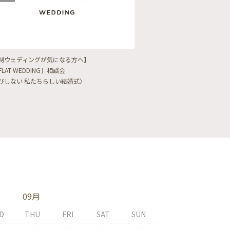
制ウェディングが気になる方へ】
【フォトウェディングをし
FLAT WEDDING］相談会
フォト婚・前撮り相談会
びしない 私たちらしい結婚式〉
〈ロケフォト/韓国フォト/
09月
D
THU
FRI
SAT
SUN
MON