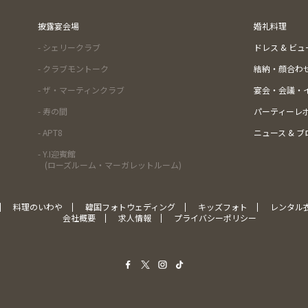
披露宴会場
婚礼料理
- シェリークラブ
ドレス & ビ
- クラブモントーク
結納・顔合わ
- ザ・マーティンクラブ
宴会・会議・
- 寿の間
パーティーレ
- APT8
ニュース & ブ
- Y.I迎賓館
(ローズルーム・マーガレットルーム)
料理のいわや
韓国フォトウェディング
キッズフォト
レンタル
会社概要
求人情報
プライバシーポリシー