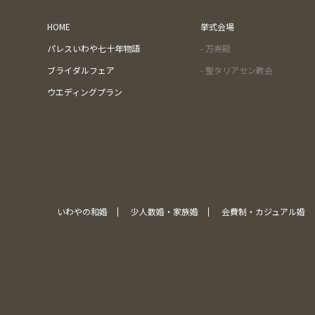
HOME
挙式会場
パレスいわや七十年物語
- 万寿殿
ブライダルフェア
- 聖タリアセン教会
ウエディングプラン
いわやの和婚
少人数婚・家族婚
会費制・カジュアル婚