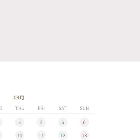
09月
D
THU
FRI
SAT
SUN
MON
3
4
5
6
10
11
12
13
5