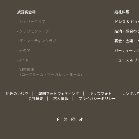
披露宴会場
婚礼料理
- シェリークラブ
ドレス & ビ
- クラブモントーク
結納・顔合わ
- ザ・マーティンクラブ
宴会・会議・
- 寿の間
パーティーレ
- APT8
ニュース & ブ
- Y.I迎賓館
(ローズルーム・マーガレットルーム)
料理のいわや
韓国フォトウェディング
キッズフォト
レンタル
会社概要
求人情報
プライバシーポリシー