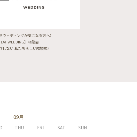
制ウェディングが気になる方へ】
【フォトウェディングをし
FLAT WEDDING］相談会
フォト婚・前撮り相談会
びしない 私たちらしい結婚式〉
〈ロケフォト/韓国フォト/
09月
D
THU
FRI
SAT
SUN
MON