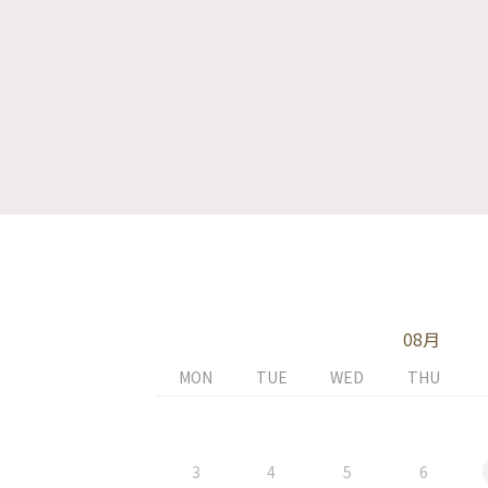
08月
MON
TUE
WED
THU
3
4
5
6