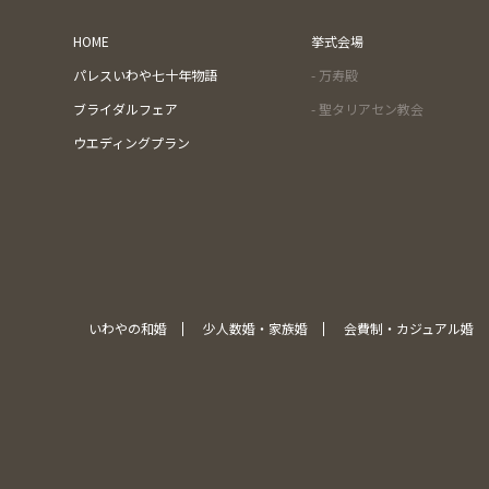
HOME
挙式会場
パレスいわや七十年物語
- 万寿殿
ブライダルフェア
- 聖タリアセン教会
ウエディングプラン
いわやの和婚
少人数婚・家族婚
会費制・カジュアル婚