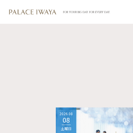
FOR YOUR BIG DAY. FOR EVERY DAY.
2026.08
08
土曜日