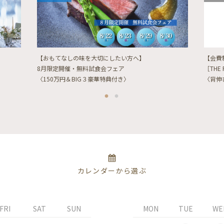
【おもてなしの味を大切にしたい方へ】
【会費
8月限定開催・無料試食会フェア
［THE 
〈150万円＆BIG３豪華特典付き〉
〈背伸
カレンダーから選ぶ
FRI
SAT
SUN
MON
TUE
WE