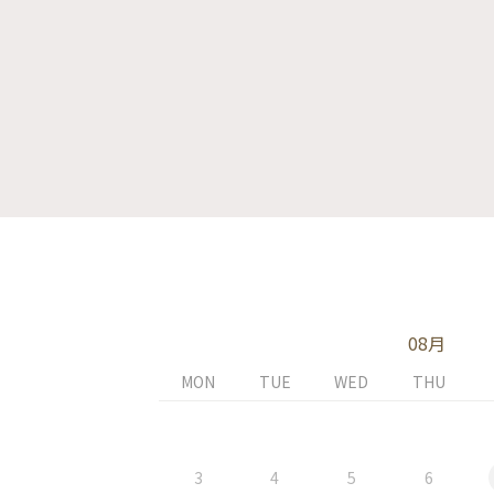
08月
MON
TUE
WED
THU
3
4
5
6