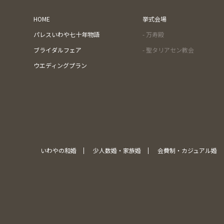
HOME
挙式会場
パレスいわや七十年物語
- 万寿殿
ブライダルフェア
- 聖タリアセン教会
ウエディングプラン
いわやの和婚
少人数婚・家族婚
会費制・カジュアル婚