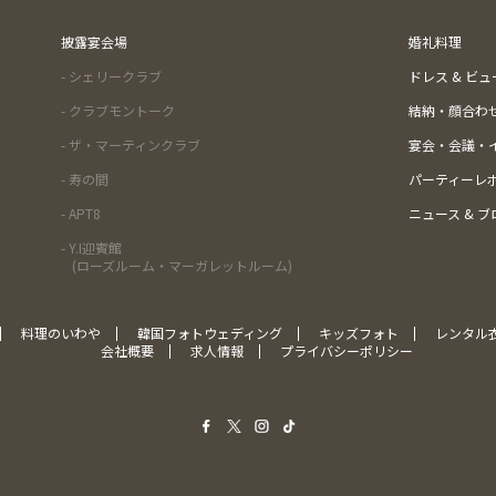
披露宴会場
婚礼料理
- シェリークラブ
ドレス & ビ
- クラブモントーク
結納・顔合わ
- ザ・マーティンクラブ
宴会・会議・
- 寿の間
パーティーレ
- APT8
ニュース & ブ
- Y.I迎賓館
(ローズルーム・マーガレットルーム)
料理のいわや
韓国フォトウェディング
キッズフォト
レンタル
会社概要
求人情報
プライバシーポリシー