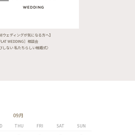
制ウェディングが気になる方へ】
【フォトウェディングをし
FLAT WEDDING］相談会
フォト婚・前撮り相談会
びしない 私たちらしい結婚式〉
〈ロケフォト/韓国フォト/
09月
D
THU
FRI
SAT
SUN
MON