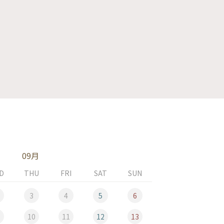
09月
D
THU
FRI
SAT
SUN
MON
3
4
5
6
10
11
12
13
5