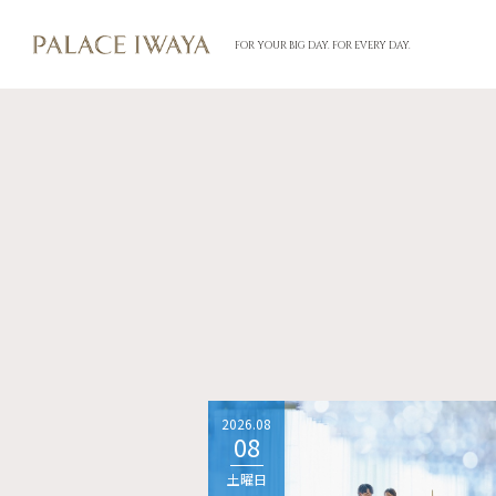
FOR YOUR BIG DAY. FOR EVERY DAY.
2026.08
08
土曜日