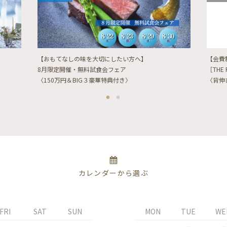
【おもてなしの味を大切にしたい方へ】
【会費
8月限定開催・無料試食会フェア
［THE 
〈150万円＆BIG３豪華特典付き〉
〈背伸
カレンダーから選ぶ
FRI
SAT
SUN
MON
TUE
WE