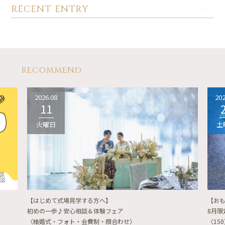
RECENT ENTRY
RECOMMEND
2026.08
202
11
火曜日
土
【はじめて式場見学する方へ】
【お
初めの一歩♪安心相談＆体験フェア
8月
〈結婚式・フォト・会費制・顔合わせ〉
〈15