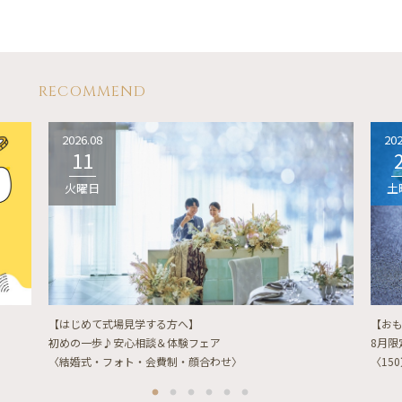
RECOMMEND
2026.08
202
11
火曜日
土
【はじめて式場見学する方へ】
【お
初めの一歩♪安心相談＆体験フェア
8月
〈結婚式・フォト・会費制・顔合わせ〉
〈15