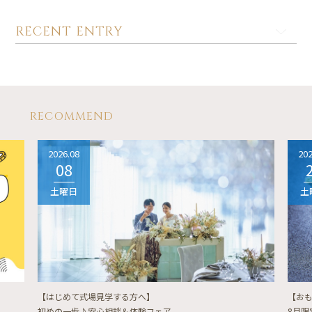
RECENT ENTRY
RECOMMEND
2026.08
202
08
土曜日
土
【はじめて式場見学する方へ】
【お
初めの一歩♪安心相談＆体験フェア
8月