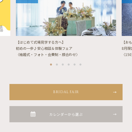
【はじめて式場見学する方へ】
【お
初めの一歩♪安心相談＆体験フェア
8月
〈結婚式・フォト・会費制・顔合わせ〉
〈15
BRIDAL FAIR
カレンダーから選ぶ