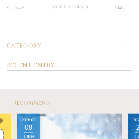
BACK TOP INDEX
PREV
NEXT
CATEGORY
RECENT ENTRY
RECOMMEND
2026.08
202
08
土曜日
土