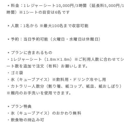
▪️料金：1レジャーシート10,000円/3時間（延長料5,000円/1
時間）※1シートの目安は6名です
▪️人数：1名から ※最大100名まで収容可能
▪️予約：当日予約可能（火曜日・水曜日は休館日）
▪️プランに含まれるもの
・1レジャーシート（1.8m×1.8m）※ご利用人数に合わせてシ
ート数を追加で注文（有料）お願いします。
・ゴミ袋
・氷（キューブアイス）※飲料用・ドリンク冷やし用
・カトラリー人数分（
割り箸、紙コップ、紙皿、紙おしぼり）
※館内のお手洗いを使用できます。
▪️プラン特典
・氷（キューブアイス）のおかわり無料
・飲食物の持込み可