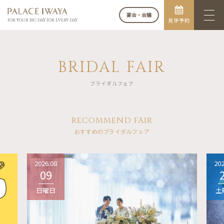
宴会・会議
見学予約
FOR YOUR BIG DAY. FOR EVERY DAY.
BRIDAL FAIR
ブライダルフェア
RECOMMEND FAIR
おすすめのブライダルフェア
2026.08
202
09
日曜日
土