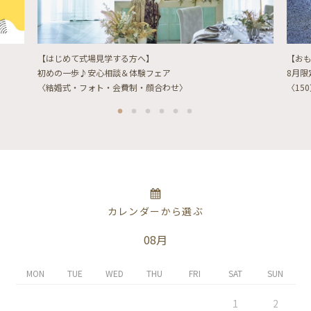
【はじめて式場見学する方へ】
【お
初めの一歩♪安心相談＆体験フェア
8月
〈結婚式・フォト・会費制・顔合わせ〉
〈15
カレンダーから選ぶ
08月
MON
TUE
WED
THU
FRI
SAT
SUN
1
2