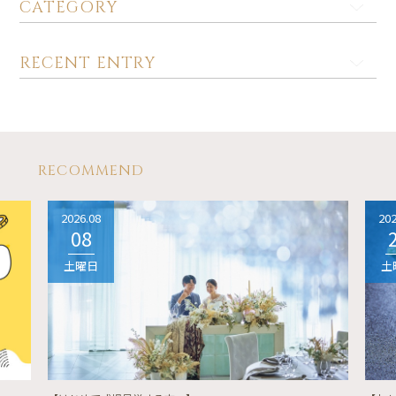
CATEGORY
RECENT ENTRY
RECOMMEND
2026.08
202
08
土曜日
土