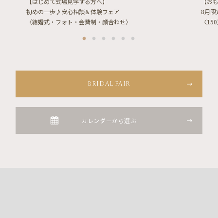
【はじめて式場見学する方へ】
【お
初めの一歩♪安心相談＆体験フェア
8月
〈結婚式・フォト・会費制・顔合わせ〉
〈15
BRIDAL FAIR
カレンダーから選ぶ