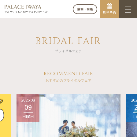
宴会・会議
見学予約
FOR YOUR BIG DAY. FOR EVERY DAY.
BRIDAL FAIR
ブライダルフェア
RECOMMEND FAIR
おすすめのブライダルフェア
2026.08
202
09
日曜日
土