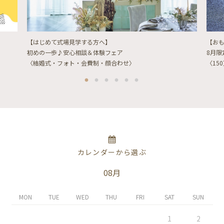
【はじめて式場見学する方へ】
【お
初めの一歩♪安心相談＆体験フェア
8月
〈結婚式・フォト・会費制・顔合わせ〉
〈15
カレンダーから選ぶ
08月
MON
TUE
WED
THU
FRI
SAT
SUN
1
2